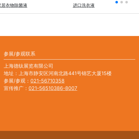
家居衣物除菌液
进口洗衣液
参展/参观联系
上海德钛展览有限公司
地址：上海市静安区河南北路441号锦艺大厦15楼
参展/参观：
021-56710358
宣传推广：
021-56510386-8007