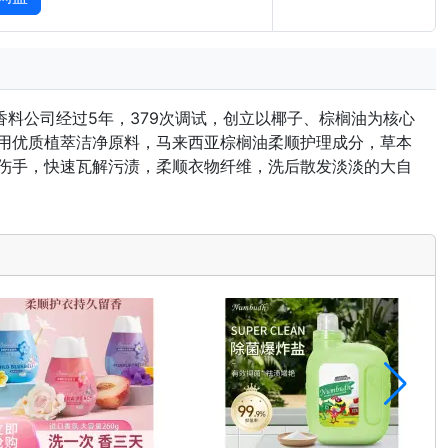
F香料公司经过5年，379次调试，创立以椰子、棕榈油为核心
用优质植萃洁净原料，马来西亚棕榈油柔顺护理成分，草本
伤手，快速瓦解污渍，柔顺衣物纤维，洗后散发淡淡的大自