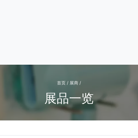
首页 / 展商 /
展品一览