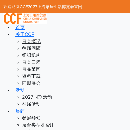
欢迎访问CCF2027上海家居生活博览会官网！
首页
关于CCF
展会概况
往届回顾
组织机构
展会日程
展品范围
资料下载
同期展会
活动
2027同期活动
往届活动
展商
参展须知
展台类型及费用