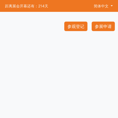
距离展会开幕还有：214天
简体中文
参观登记
参展申请