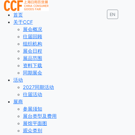
首页
EN
关于CCF
展会概况
往届回顾
组织机构
展会日程
展品范围
资料下载
同期展会
活动
2027同期活动
往届活动
展商
参展须知
展台类型及费用
展馆平面图
观众类别