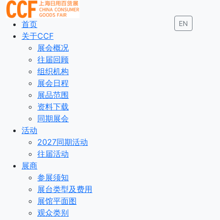
首页
EN
关于CCF
展会概况
往届回顾
组织机构
展会日程
展品范围
资料下载
同期展会
活动
2027同期活动
往届活动
展商
参展须知
展台类型及费用
展馆平面图
观众类别