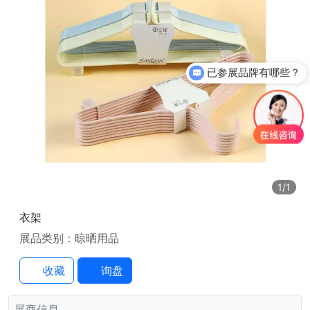
已参展品牌有哪些？
1
/1
衣架
展品类别：晾晒用品
收藏
询盘
展商信息