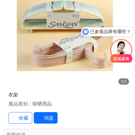
已参展品牌有哪些？
1
/1
衣架
展品类别：晾晒用品
收藏
询盘
展商信息