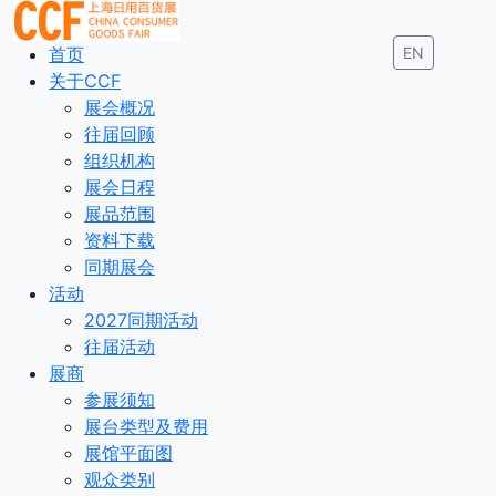
首页
EN
关于CCF
展会概况
往届回顾
组织机构
展会日程
展品范围
资料下载
同期展会
活动
2027同期活动
往届活动
展商
参展须知
展台类型及费用
展馆平面图
观众类别