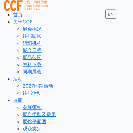
首页
EN
关于CCF
展会概况
往届回顾
组织机构
展会日程
展品范围
资料下载
同期展会
活动
2027同期活动
往届活动
展商
参展须知
展台类型及费用
展馆平面图
观众类别