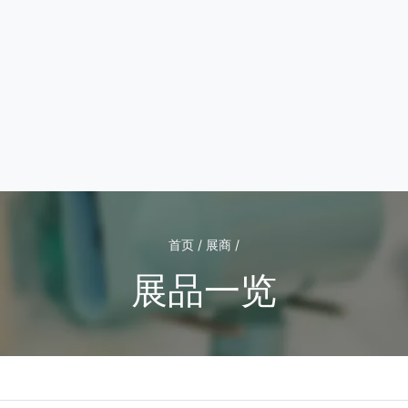
首页 / 展商 /
展品一览