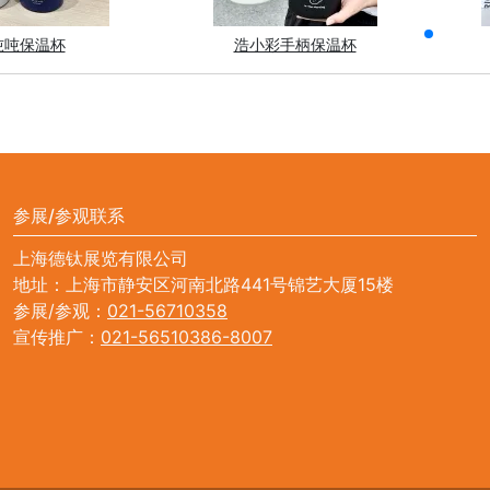
吨吨保温杯
浩小彩手柄保温杯
参展/参观联系
上海德钛展览有限公司
地址：上海市静安区河南北路441号锦艺大厦15楼
参展/参观：
021-56710358
宣传推广：
021-56510386-8007