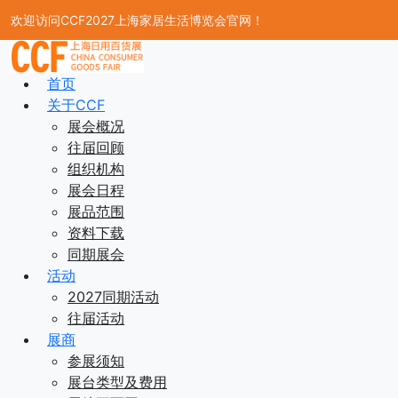
欢迎访问CCF2027上海家居生活博览会官网！
首页
关于CCF
展会概况
往届回顾
组织机构
展会日程
展品范围
资料下载
同期展会
活动
2027同期活动
往届活动
展商
参展须知
展台类型及费用