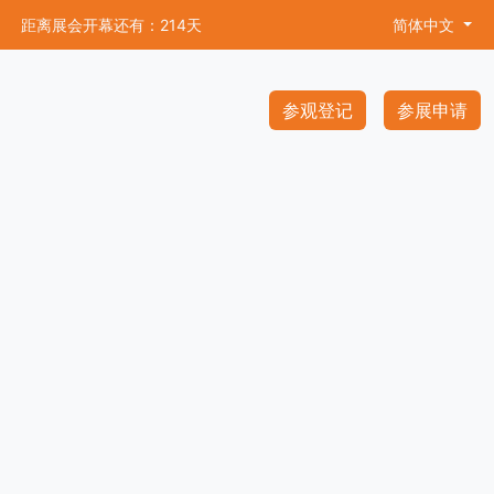
距离展会开幕还有：214天
简体中文
参观登记
参展申请