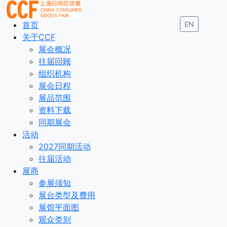
首页
EN
关于CCF
展会概况
往届回顾
组织机构
展会日程
展品范围
资料下载
同期展会
活动
2027同期活动
往届活动
展商
参展须知
展台类型及费用
展馆平面图
观众类别