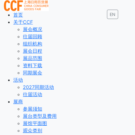
首页
EN
关于CCF
展会概况
往届回顾
组织机构
展会日程
展品范围
资料下载
同期展会
活动
2027同期活动
往届活动
展商
参展须知
展台类型及费用
展馆平面图
观众类别