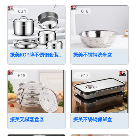
634
618
振美KOP牌不锈钢套装锅
振美不锈钢洗米盆
618
617
振美无磁蒸盘器
振美不锈钢保鲜盒