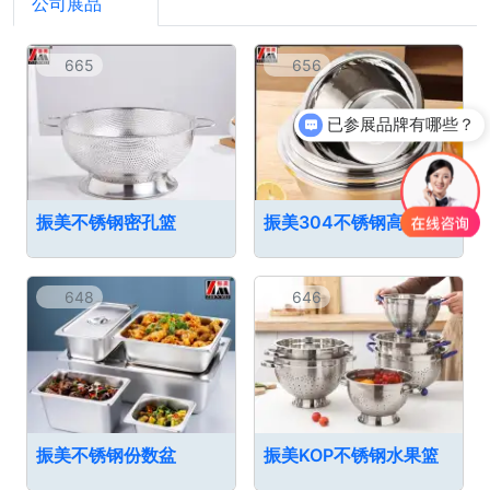
公司展品
10
665
656
已参展品牌有哪些？
振美不锈钢密孔篮
振美304不锈钢高反边调料缸
648
646
振美不锈钢份数盆
振美KOP不锈钢水果篮