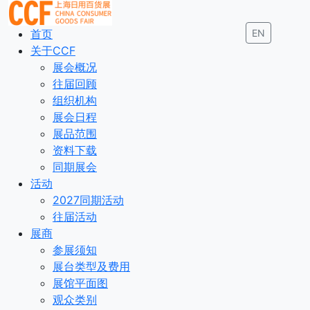
首页
EN
关于CCF
展会概况
往届回顾
组织机构
展会日程
展品范围
资料下载
同期展会
活动
2027同期活动
往届活动
展商
参展须知
展台类型及费用
展馆平面图
观众类别