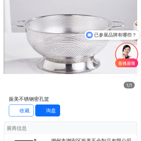
已参展品牌有哪些？
1
/1
振美不锈钢密孔篮
收藏
询盘
展商信息
潮州市潮安区振美五金制品有限公司