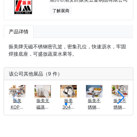
了解展商
产品详情
振美牌无磁不锈钢密孔篮，密集孔位，快速沥水，牢固
焊接底座，可盛放蔬菜水果等。
该公司其他展品（9 件）
振美
振美无
振美
振美不
振美不
KOP不
磁蒸盘
304不
锈钢份
锈钢圆
锈钢水
器
锈钢高
数盆
盘
果篮
反边调
料缸