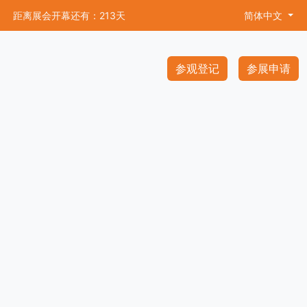
距离展会开幕还有：213天
简体中文
参观登记
参展申请