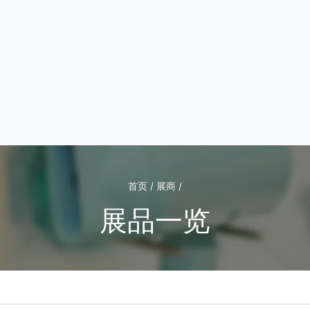
首页 / 展商 /
展品一览