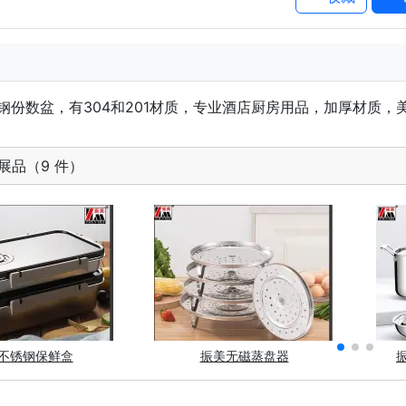
钢份数盆，有304和201材质，专业酒店厨房用品，加厚材质，
展品（9 件）
不锈钢保鲜盒
振美无磁蒸盘器