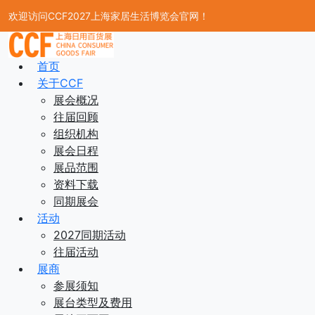
欢迎访问CCF2027上海家居生活博览会官网！
首页
关于CCF
展会概况
往届回顾
组织机构
展会日程
展品范围
资料下载
同期展会
活动
2027同期活动
往届活动
展商
参展须知
展台类型及费用