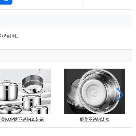
美观耐用。
振美KOP牌不锈钢套装锅
振美不锈钢汤盆