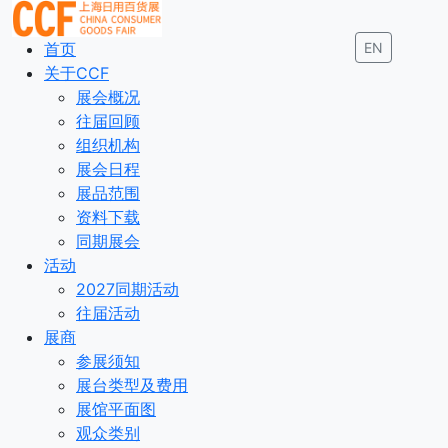
首页
EN
关于CCF
展会概况
往届回顾
组织机构
展会日程
展品范围
资料下载
同期展会
活动
2027同期活动
往届活动
展商
参展须知
展台类型及费用
展馆平面图
观众类别