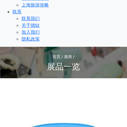
上海旅游攻略
联系
联系我们
关于德钛
加入我们
隐私政策
首页 / 展商 /
展品一览
1
/1