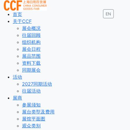
首页
EN
关于CCF
展会概况
往届回顾
组织机构
展会日程
展品范围
资料下载
同期展会
活动
2027同期活动
往届活动
展商
参展须知
展台类型及费用
展馆平面图
观众类别