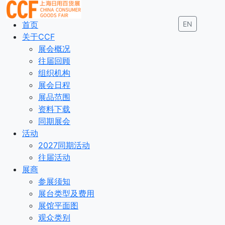
首页
EN
关于CCF
展会概况
往届回顾
组织机构
展会日程
展品范围
资料下载
同期展会
活动
2027同期活动
往届活动
展商
参展须知
展台类型及费用
展馆平面图
观众类别