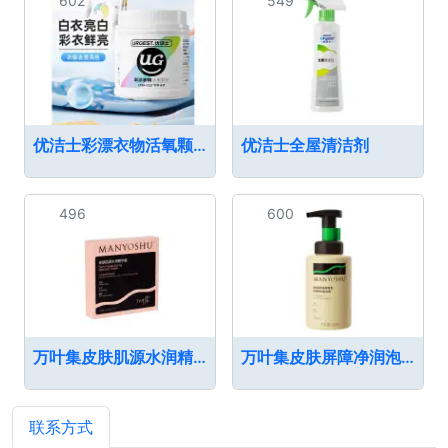
602
549
优洁士彩漂衣物活氧颗粒
优洁士全屋清洁剂
496
600
万叶集皮肤肌源水润精华膜
万叶集皮肤屏障净润泡泡
联系方式