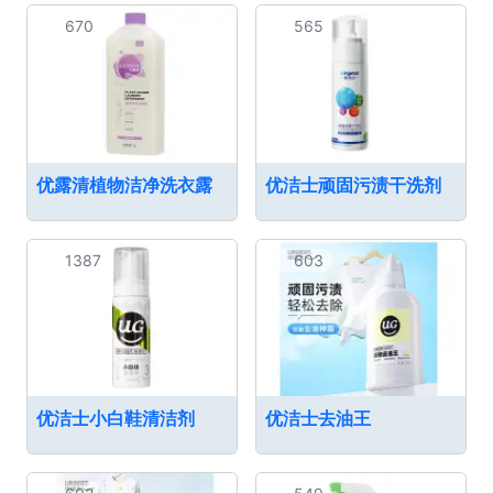
670
565
优露清植物洁净洗衣露
优洁士顽固污渍干洗剂
1387
603
优洁士小白鞋清洁剂
优洁士去油王