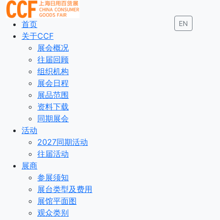
首页
EN
关于CCF
展会概况
往届回顾
组织机构
展会日程
展品范围
资料下载
同期展会
活动
2027同期活动
往届活动
展商
参展须知
展台类型及费用
展馆平面图
观众类别