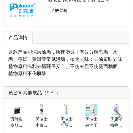
了解展商
产品详情
这款产品能深层除垢，快速渗透：有效分解皂垢、水
垢、霉斑、黄斑等常见污垢，植物去味：去除霉味异味
植物原料温和去垢环保安全、不伤材质不伤瓷面釉面、
植物原料不伤肌肤
该公司其他展品（9 件）
万叶集
优洁士
优洁士
优洁士
优露清
皮肤肌
小白鞋
全屋清
去油王
植物洁
源水润
清洁剂
洁剂
净洗衣