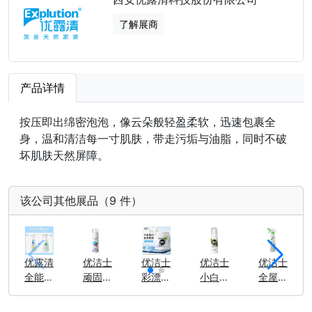
了解展商
产品详情
按压即出绵密泡泡，像云朵般轻盈柔软，迅速包裹全
身，温和清洁每一寸肌肤，带走污垢与油脂，同时不破
坏肌肤天然屏障。
该公司其他展品（9 件）
优露清
优洁士
优洁士
优洁士
优洁士
全能冠
顽固污
彩漂衣
小白鞋
全屋清
军卫浴
渍干洗
物活氧
清洁剂
洁剂
净
剂
颗粒