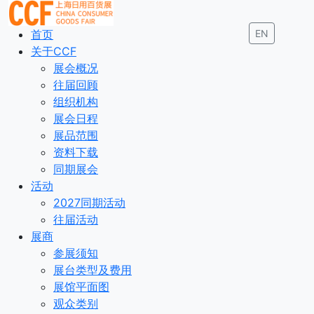
首页
EN
关于CCF
展会概况
往届回顾
组织机构
展会日程
展品范围
资料下载
同期展会
活动
2027同期活动
往届活动
展商
参展须知
展台类型及费用
展馆平面图
观众类别