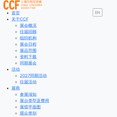
首页
EN
关于CCF
展会概况
往届回顾
组织机构
展会日程
展品范围
资料下载
同期展会
活动
2027同期活动
往届活动
展商
参展须知
展台类型及费用
展馆平面图
观众类别