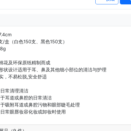
.4cm
支/盒（白色150支、黑色150支）
8g
棉花及环保原纸精制而成
形状设计适用于耳、鼻及其他细小部位的清洁与护理
实，不易松脱,安全舒适
于日常清理清洁
用于耳道或鼻腔的日常清洁
用于吸附耳道或鼻腔污物和眼部睫毛处理
于日常眼唇妆容化妆或卸妆时使用
展品（9 件）