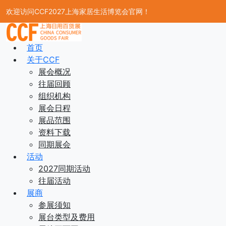
欢迎访问CCF2027上海家居生活博览会官网！
首页
关于CCF
展会概况
往届回顾
组织机构
展会日程
展品范围
资料下载
同期展会
活动
2027同期活动
往届活动
展商
参展须知
展台类型及费用