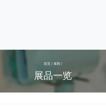
首页 / 展商 /
展品一览