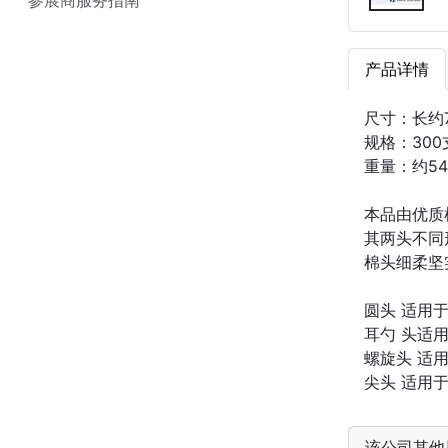
产品详情
尺寸：长约7
规格：300
重量：约54
本品由优质
其两头不同
棉头细柔坚
圆头 适用
耳勺 头适
螺旋头 适
尖头 适用
该公司其他