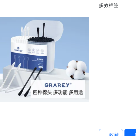
多效棉签
收藏