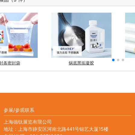
封条密封袋
锅底黑垢凝胶
参展/参观联系
上海德钛展览有限公司
地址：上海市静安区河南北路441号锦艺大厦15楼