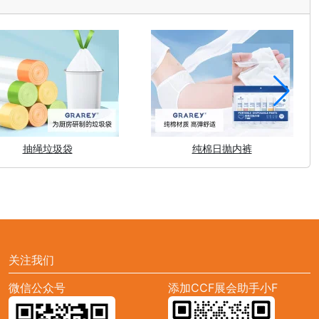
抽绳垃圾袋
纯棉日抛内裤
关注我们
微信公众号
添加CCF展会助手小F