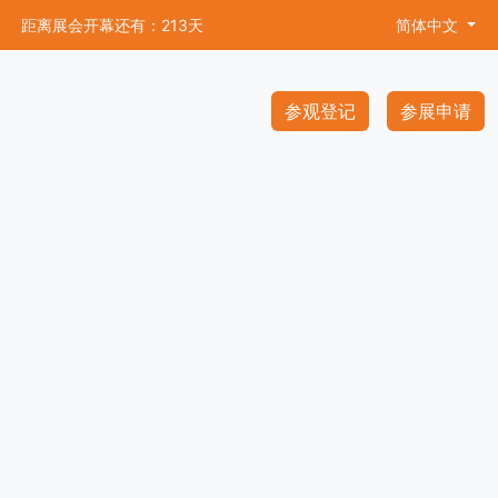
距离展会开幕还有：213天
简体中文
参观登记
参展申请