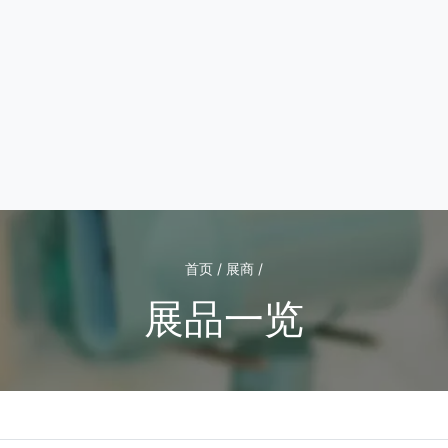
首页 / 展商 /
展品一览