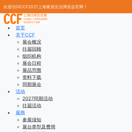
欢迎访问CCF2027上海家居生活博览会官网！
首页
关于CCF
展会概况
往届回顾
组织机构
展会日程
展品范围
资料下载
同期展会
活动
2027同期活动
往届活动
展商
参展须知
展台类型及费用