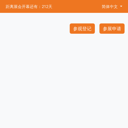
距离展会开幕还有：212天
简体中文
参观登记
参展申请