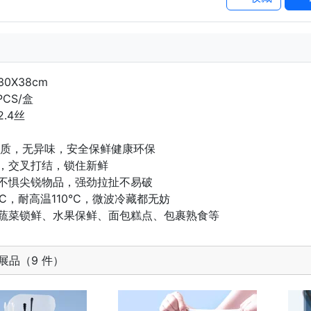
0X38cm
CS/盒
.4丝
材质，无异味，安全保鲜健康环保
，交叉打结，锁住新鲜
不惧尖锐物品，强劲拉扯不易破
°C，耐高温110°C，微波冷藏都无妨
蔬菜锁鲜、水果保鲜、面包糕点、包裹熟食等
展品（9 件）