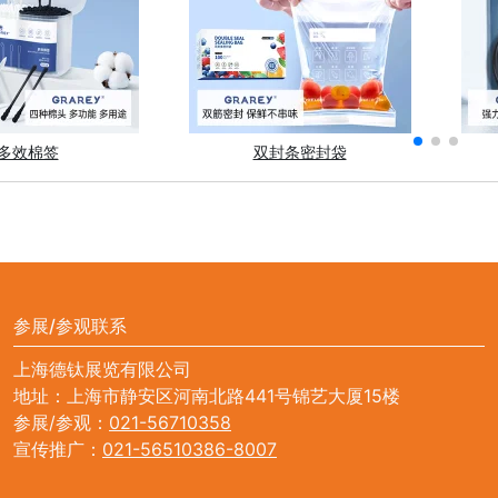
多效棉签
双封条密封袋
参展/参观联系
上海德钛展览有限公司
地址：上海市静安区河南北路441号锦艺大厦15楼
参展/参观：
021-56710358
宣传推广：
021-56510386-8007