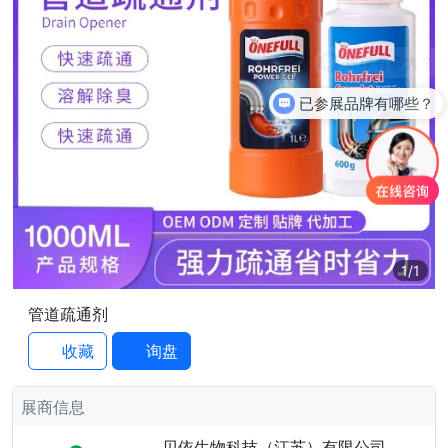
规模有多大？
已参展品牌有哪些？
1
/1
管道疏通剂
收藏
询盘
展商信息
贝依生物科技（江苏）有限公司