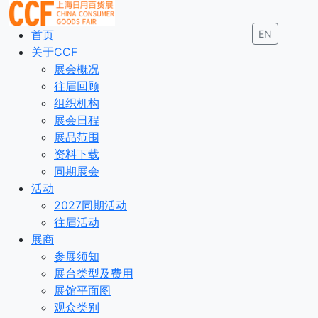
首页
EN
关于CCF
展会概况
往届回顾
组织机构
展会日程
展品范围
资料下载
同期展会
活动
2027同期活动
往届活动
展商
参展须知
展台类型及费用
展馆平面图
观众类别