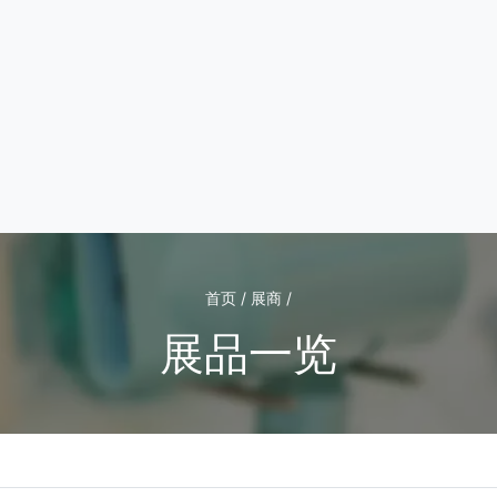
首页 / 展商 /
展品一览