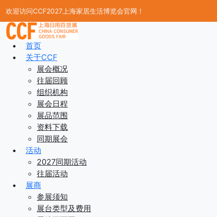
欢迎访问CCF2027上海家居生活博览会官网！
首页
关于CCF
展会概况
往届回顾
组织机构
展会日程
展品范围
资料下载
同期展会
活动
2027同期活动
往届活动
展商
参展须知
展台类型及费用