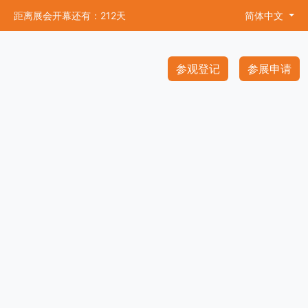
距离展会开幕还有：212天
简体中文
参观登记
参展申请