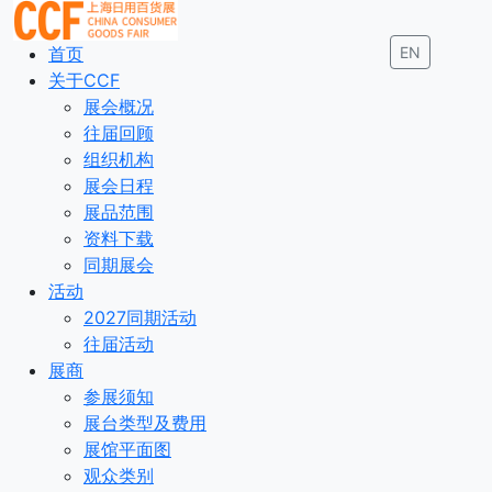
首页
EN
关于CCF
展会概况
往届回顾
组织机构
展会日程
展品范围
资料下载
同期展会
活动
2027同期活动
往届活动
展商
参展须知
展台类型及费用
展馆平面图
观众类别