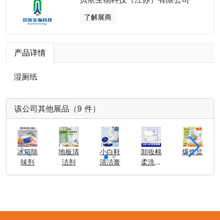
了解展商
产品详情
湿厕纸
该公司其他展品（9 件）
冰箱除
地板清
小白鞋
卸妆棉
爆炸盐
味剂
洁剂
清洁膏
柔洗脸
洁面巾