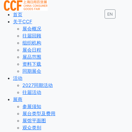
首页
EN
关于CCF
展会概况
往届回顾
组织机构
展会日程
展品范围
资料下载
同期展会
活动
2027同期活动
往届活动
展商
参展须知
展台类型及费用
展馆平面图
观众类别