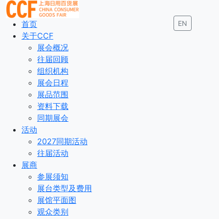
首页
EN
关于CCF
展会概况
往届回顾
组织机构
展会日程
展品范围
资料下载
同期展会
活动
2027同期活动
往届活动
展商
参展须知
展台类型及费用
展馆平面图
观众类别