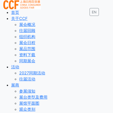
首页
EN
关于CCF
展会概况
往届回顾
组织机构
展会日程
展品范围
资料下载
同期展会
活动
2027同期活动
往届活动
展商
参展须知
展台类型及费用
展馆平面图
观众类别