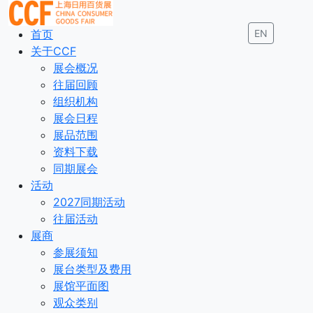
首页
EN
关于CCF
展会概况
往届回顾
组织机构
展会日程
展品范围
资料下载
同期展会
活动
2027同期活动
往届活动
展商
参展须知
展台类型及费用
展馆平面图
观众类别