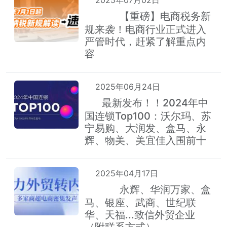
【重磅】电商税务新
荐
热
规来袭！电商行业正式进入
严管时代，赶紧了解重点内
容
2025年06月24日
最新发布！！2024年中
荐
国连锁Top100：沃尔玛、苏
宁易购、大润发、盒马、永
辉、物美、美宜佳入围前十
2025年04月17日
永辉、华润万家、盒
荐
热
马、银座、武商、世纪联
华、天福...致信外贸企业