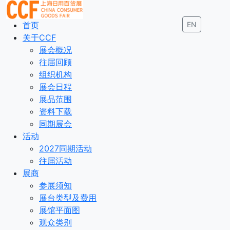
首页
EN
关于CCF
展会概况
往届回顾
组织机构
展会日程
展品范围
资料下载
同期展会
活动
2027同期活动
往届活动
展商
参展须知
展台类型及费用
展馆平面图
观众类别