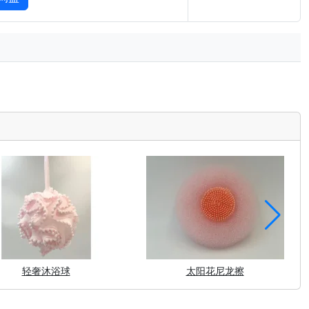
轻奢沐浴球
太阳花尼龙擦