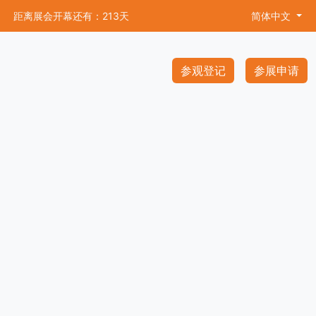
距离展会开幕还有：213天
简体中文
参观登记
参展申请