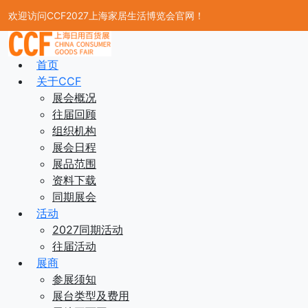
欢迎访问CCF2027上海家居生活博览会官网！
首页
关于CCF
展会概况
往届回顾
组织机构
展会日程
展品范围
资料下载
同期展会
活动
2027同期活动
往届活动
展商
参展须知
展台类型及费用