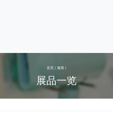
首页 / 展商 /
展品一览