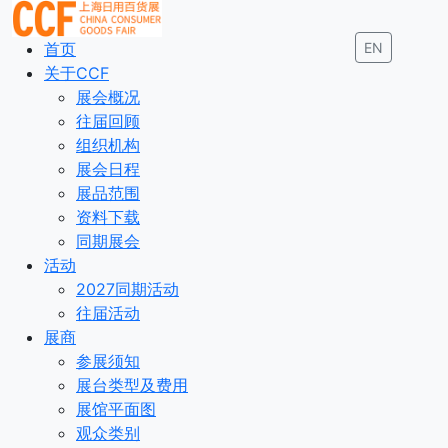
首页
EN
关于CCF
展会概况
往届回顾
组织机构
展会日程
展品范围
资料下载
同期展会
活动
2027同期活动
往届活动
展商
参展须知
展台类型及费用
展馆平面图
观众类别