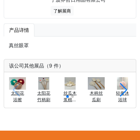
了解展商
产品详情
真丝眼罩
该公司其他展品（9 件）
太阳花
太阳花
丝瓜木
木柄丝
轻奢沐
浴擦
竹柄刷
浆棉擦
瓜刷
浴球
片