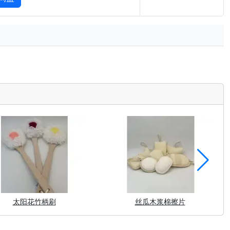
太阳花竹柄刷
丝瓜木浆棉擦片