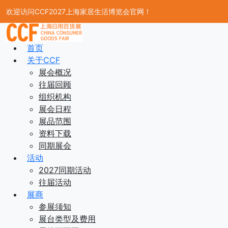
欢迎访问CCF2027上海家居生活博览会官网！
首页
关于CCF
展会概况
往届回顾
组织机构
展会日程
展品范围
资料下载
同期展会
活动
2027同期活动
往届活动
展商
参展须知
展台类型及费用