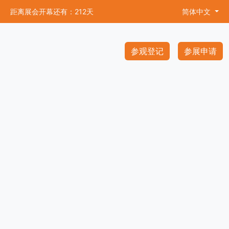
距离展会开幕还有：212天
简体中文
参观登记
参展申请