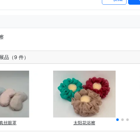
擦
展品（9 件）
真丝眼罩
太阳花浴擦