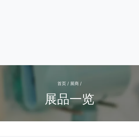
首页 / 展商 /
展品一览