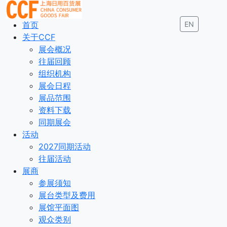
首页
EN
关于CCF
展会概况
往届回顾
组织机构
展会日程
展品范围
资料下载
同期展会
活动
2027同期活动
往届活动
展商
参展须知
展台类型及费用
展馆平面图
观众类别