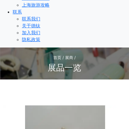
上海旅游攻略
联系
联系我们
关于德钛
加入我们
隐私政策
首页 / 展商 /
展品一览
1
/1