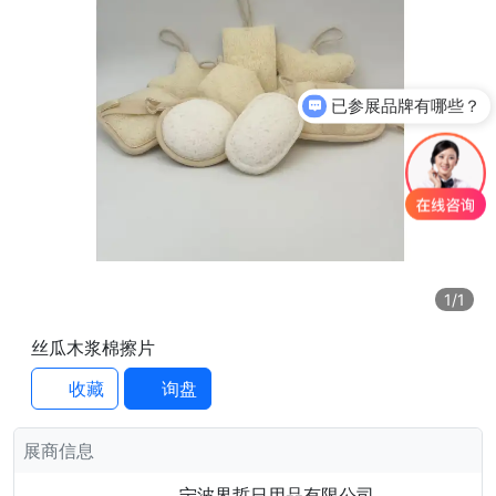
已参展品牌有哪些？
1
/1
丝瓜木浆棉擦片
收藏
询盘
展商信息
宁波界哲日用品有限公司